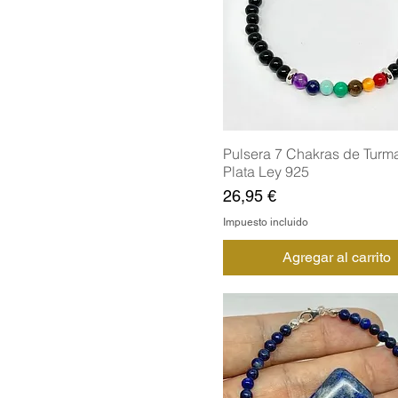
Pulsera 7 Chakras de Turma
Vista rápida
Plata Ley 925
Precio
26,95 €
Impuesto incluido
Agregar al carrito