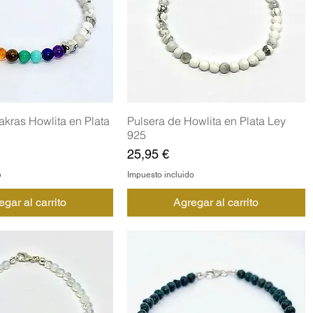
akras Howlita en Plata
Pulsera de Howlita en Plata Ley
Vista rápida
Vista rápida
925
Precio
25,95 €
o
Impuesto incluido
gar al carrito
Agregar al carrito