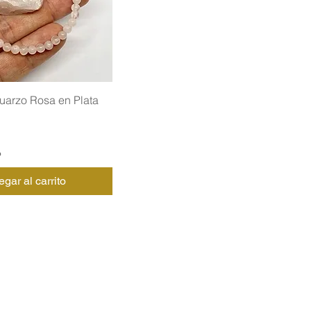
uarzo Rosa en Plata
Vista rápida
o
gar al carrito