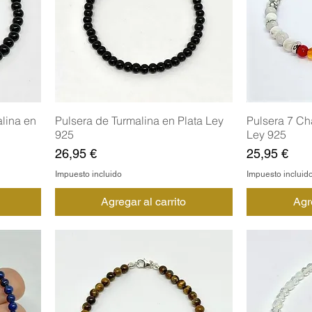
lina en
Pulsera de Turmalina en Plata Ley
Pulsera 7 Ch
Vista rápida
925
Ley 925
Precio
Precio
26,95 €
25,95 €
Impuesto incluido
Impuesto incluid
Agregar al carrito
Agre