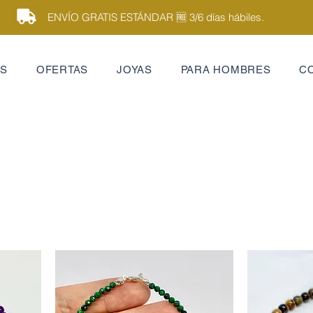
ENVÍO GRATIS ESTÁNDAR 🆓 3/6 días hábiles.
ES
OFERTAS
JOYAS
PARA HOMBRES
C