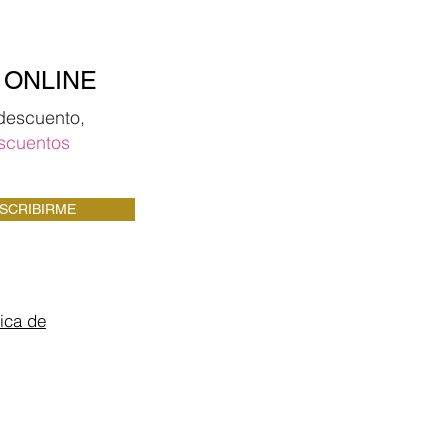
 ONLINE
descuento,
scuentos
SCRIBIRME
tica de