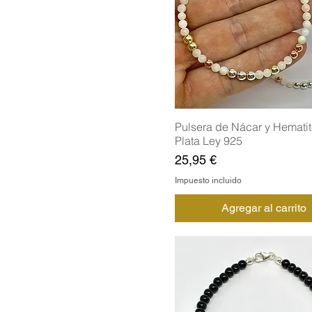
Ojo de Tigre
Piedra Lava
Piedra Luna
Turmalinas
Turquesas
Pulsera de Nácar y Hematit
Vista rápida
Plata Ley 925
Precio
25,95 €
Impuesto incluido
Agregar al carrito