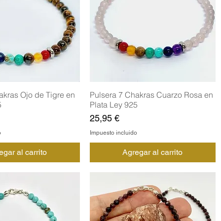
akras Ojo de Tigre en
Pulsera 7 Chakras Cuarzo Rosa en
Vista rápida
Vista rápida
5
Plata Ley 925
Precio
25,95 €
o
Impuesto incluido
gar al carrito
Agregar al carrito