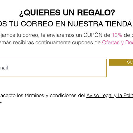
¿QUIERES UN REGALO?
S TU CORREO EN NUESTRA TIENDA
ejarnos tu correo, te enviaremos un CUPÓN de
10%
de 
emás recibirás continuamente cupones de
Ofertas
y De
SU
 acepto los términos y condiciones del
Aviso Legal y la Polí
.