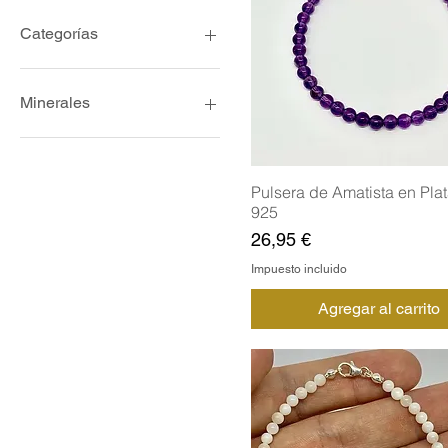
Categorías
Novedades
Ver Todas las Pulseras
Minerales
Ver Todos para Hombres
Pulseras Hombres
Ágatas
Ver todas las colecciones
Aguamarina
Suerte y Atracción
Amatista
Pulsera de Amatista en Pla
Vista rápida
925
7 Chakras
Amazonita
Ámbar
Precio
26,95 €
Aventurina
Impuesto incluido
Cuarzo Rosa
Granate
Agregar al carrito
Hematite
Howlita
Jaspes
Lapislázuli
Malaquita
Nácar