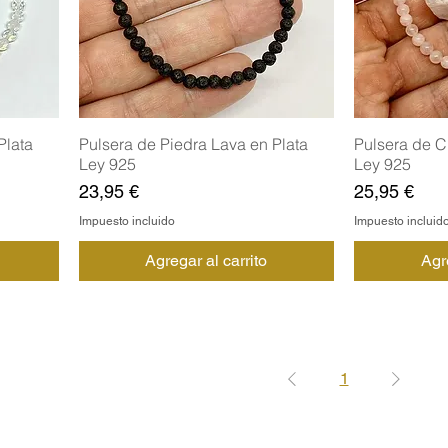
Plata
Pulsera de Piedra Lava en Plata
Pulsera de C
Vista rápida
Ley 925
Ley 925
Precio
Precio
23,95 €
25,95 €
Impuesto incluido
Impuesto incluid
Agregar al carrito
Agre
1