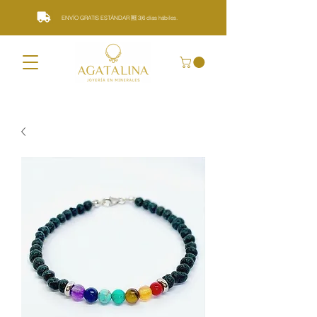
ENVÍO GRATIS ESTÁNDAR 🆓 3/6 días hábiles.