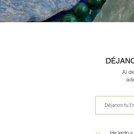
DÉJANO
Al d
ad
He leído y