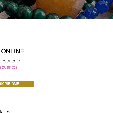
 ONLINE
descuento,
scuentos
SCRIBIRME
tica de