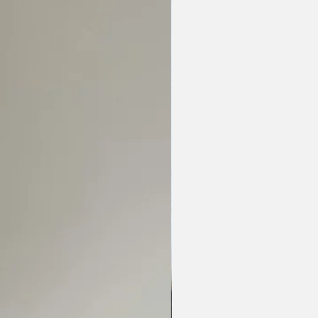
lazo no mayor a los 7 días
er recibido el pedido.
s por devoluciones
serán por
tamos cambios de productos, sin
ueden ser aceptados, para
ás ponerte en contacto con
azo no mayor a los 7 días
er recibido el pedido y
nquietud para complacerte,
es que quedes a gusto y
oducto no puede haber sido
estar en perfectas condiciones.
s por cambios
serán por cuenta
 excepciones, ¡consúltanos!
n y condiciones deberás leer
e envíos y devoluciones
Aquí
.