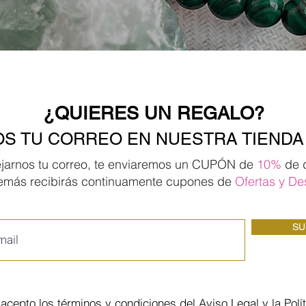
¿QUIERES UN REGALO?
S TU CORREO EN NUESTRA TIENDA
ejarnos tu correo, te enviaremos un CUPÓN de
10%
de 
emás recibirás continuamente cupones de
Ofertas
y De
SU
 acepto los términos y condiciones del
Aviso Legal y la Polí