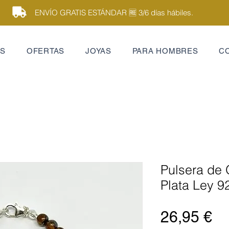
ENVÍO GRATIS ESTÁNDAR 🆓 3/6 días hábiles.
ES
OFERTAS
JOYAS
PARA HOMBRES
C
Pulsera de 
Plata Ley 9
Pr
26,95 €