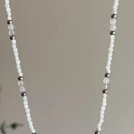
nosotros, en un
p
siguientes de hab
Los
costos de envío
cuenta nuestra.
Cambios:
no acep
embargo, estos p
solicitarlo deber
nosotros en un
pl
siguientes de hab
evaluaremos tu i
nuestro objetivo 
satisfecho. El pr
utilizado y debe 
Los
costos de envío
del cliente. Aplican
Para más informació
nuestras
políticas d