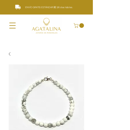
ENVÍO GRATIS ESTÁNDAR 🆓 3/6 días hábiles.