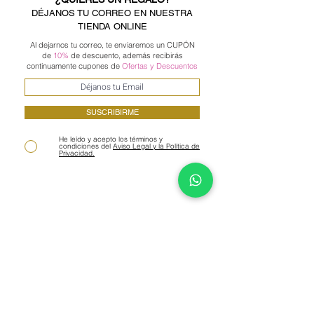
complacerte, nuestro objetivo es que
DÉJANOS TU CORREO EN NUESTRA
quedes a gusto y satisfecho. El
TIENDA ONLINE
producto no puede haber sido
Al dejarnos tu correo, te enviaremos un CUPÓN
utilizado y debe estar en perfectas
de
10%
de descuento, además recibirás
continuamente cupones de
Ofertas
y Descuentos
condiciones.
Los
costos de envíos por cambios
serán
por cuenta del cliente. Aplican
SUSCRIBIRME
excepciones, ¡consúltanos!
He leído y acepto los términos y
condiciones del
Aviso Legal y la Política de
Privacidad.
Para más información y condiciones
deberás leer nuestras
políticas de
envíos y devoluciones
Aquí
.