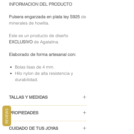
INFORMACION DEL PRODUCTO
Pulsera engarzada en plata ley S925
de
minerales de howlita.
Este es un producto de diseño
EXCLUSIVO
de Agatalina.
Elaborado de forma artesanal con:
Bolas lisas de 4 mm.
Hilo nylon de alta resistencia y
durabilidad.
TALLAS Y MEDIDAS
Tenemos disponibles dos tamaños:
REVIEWS
PROPIEDADES
PEQUEÑA
con un diámetro interno
Esta es
la pulsera de la quietud y la
de 4,5 centímetros, que sirven para
CUIDADO DE TUS JOYAS
compasión
, porque la piedra
las tallas 14, 15, y 16 cm.