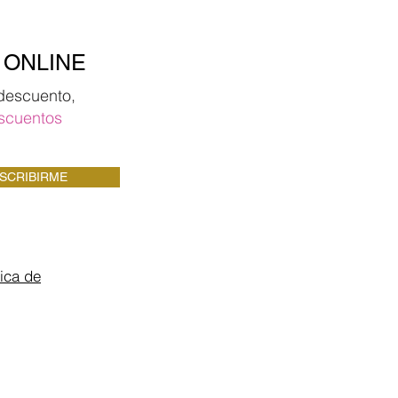
 ONLINE
descuento,
scuentos
SCRIBIRME
tica de