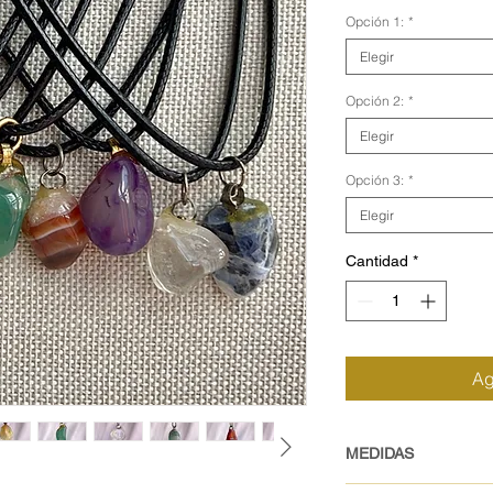
Opción 1:
*
Elegir
Opción 2:
*
Elegir
Opción 3:
*
Elegir
Cantidad
*
Ag
MEDIDAS