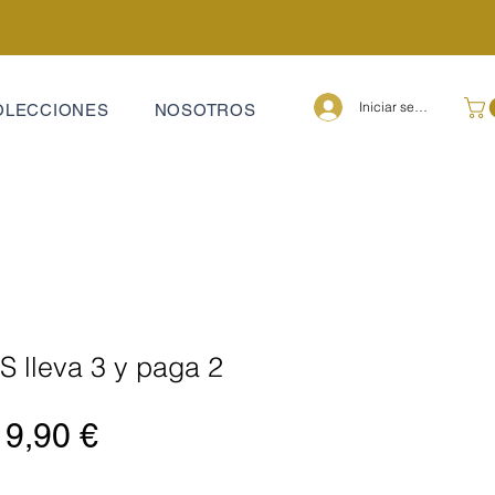
Iniciar sesión
OLECCIONES
NOSOTROS
lleva 3 y paga 2
recio
Precio
19,90 €
de