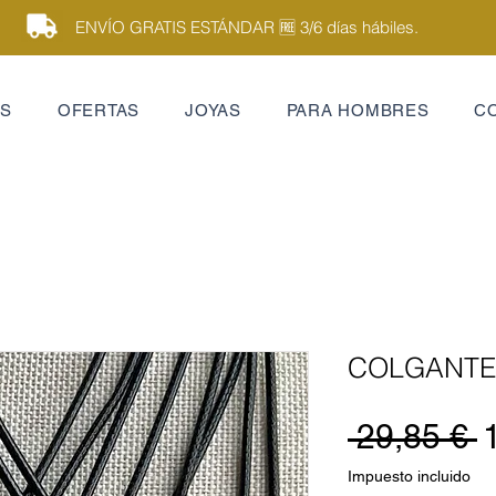
ENVÍO GRATIS ESTÁNDAR 🆓 3/6 días hábiles.
ES
OFERTAS
JOYAS
PARA HOMBRES
C
COLGANTES 
P
 29,85 € 
Impuesto incluido