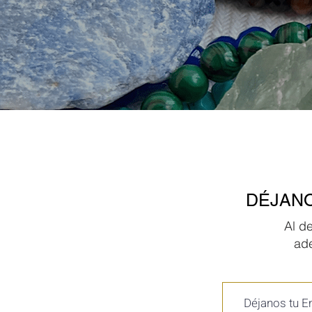
DÉJANO
Al d
ad