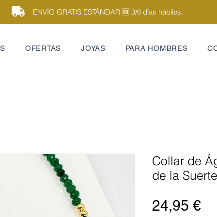
ENVÍO GRATIS ESTÁNDAR 🆓 3/6 días hábiles.
ES
OFERTAS
JOYAS
PARA HOMBRES
C
Collar de Á
de la Suert
Pr
24,95 €