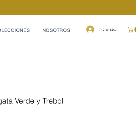
Iniciar sesión
OLECCIONES
NOSOTROS
gata Verde y Trébol
e
ecio