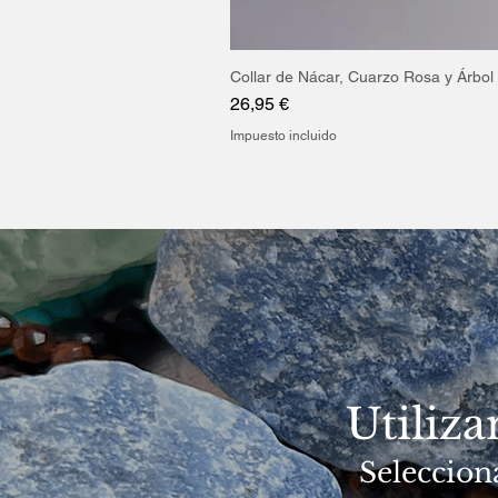
Collar de Nácar, Cuarzo Rosa y Árbol 
Precio
26,95 €
Impuesto incluido
Utiliz
Seleccion