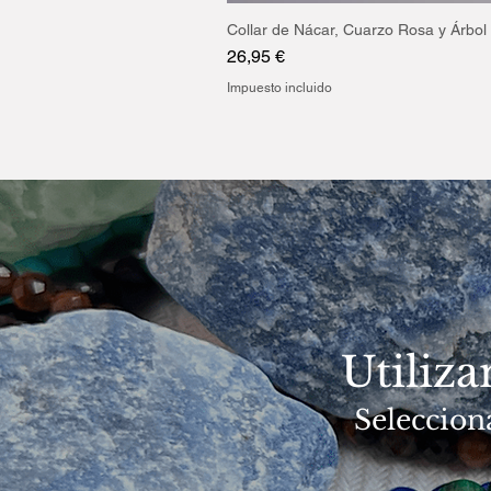
Collar de Nácar, Cuarzo Rosa y Árbol 
Precio
26,95 €
Impuesto incluido
Utiliz
Seleccion