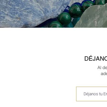
DÉJANO
Al d
ad