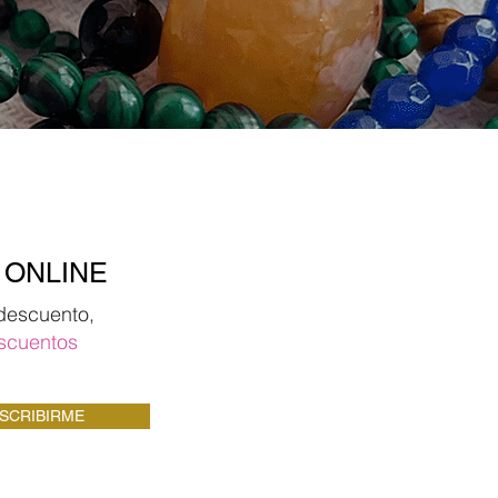
 ONLINE
descuento,
scuentos
SCRIBIRME