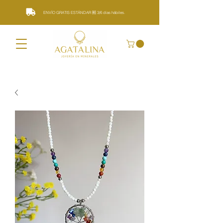
ENVÍO GRATIS ESTÁNDAR 🆓 3/6 días hábiles.